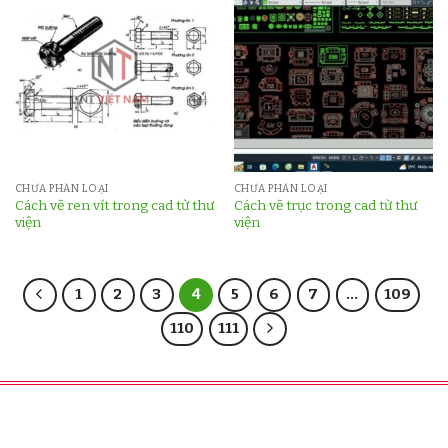
CHƯA PHÂN LOẠI
CHƯA PHÂN LOẠI
Cách vẽ ren vít trong cad từ thư
Cách vẽ trục trong cad từ thư
viện
viện
1
2
3
4
5
6
7
…
109
110
111