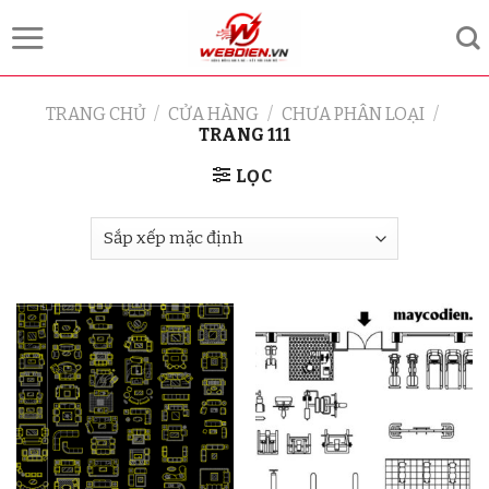
Skip
to
content
TRANG CHỦ
/
CỬA HÀNG
/
CHƯA PHÂN LOẠI
/
TRANG 111
LỌC