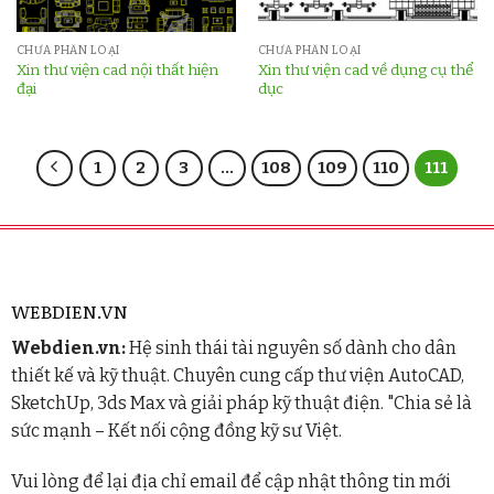
CHƯA PHÂN LOẠI
CHƯA PHÂN LOẠI
Xin thư viện cad nội thất hiện
Xin thư viện cad về dụng cụ thể
đại
dục
1
2
3
…
108
109
110
111
WEBDIEN.VN
Webdien.vn:
Hệ sinh thái tài nguyên số dành cho dân
thiết kế và kỹ thuật. Chuyên cung cấp thư viện AutoCAD,
SketchUp, 3ds Max và giải pháp kỹ thuật điện. "Chia sẻ là
sức mạnh – Kết nối cộng đồng kỹ sư Việt.
Vui lòng để lại địa chỉ email để cập nhật thông tin mới