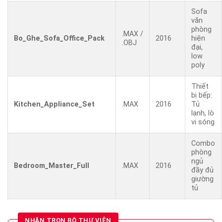
Sofa
văn
phòng
.MAX /
Bo_Ghe_Sofa_Office_Pack
2016
hiện
.OBJ
đại,
low
poly
Thiết
bị bếp:
Kitchen_Appliance_Set
.MAX
2016
Tủ
lạnh, lò
vi sóng
Combo
phòng
ngủ
Bedroom_Master_Full
.MAX
2016
đầy đủ
giường
tủ
NHẬN TRỌN BỘ THƯ VIỆN