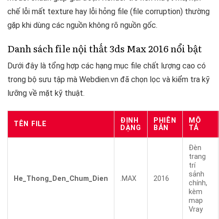
chế lỗi mất texture hay lỗi hỏng file (file corruption) thường
gặp khi dùng các nguồn không rõ nguồn gốc.
Danh sách file nội thất 3ds Max 2016 nổi bật
Dưới đây là tổng hợp các hạng mục file chất lượng cao có
trong bộ sưu tập mà Webdien.vn đã chọn lọc và kiểm tra kỹ
lưỡng về mặt kỹ thuật.
ĐỊNH
PHIÊN
MÔ
TÊN FILE
DẠNG
BẢN
TẢ
Đèn
trang
trí
sảnh
He_Thong_Den_Chum_Dien
.MAX
2016
chính,
kèm
map
Vray