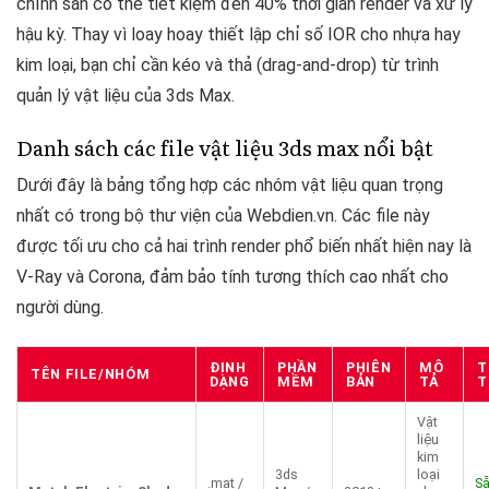
chỉnh sẵn có thể tiết kiệm đến 40% thời gian render và xử lý
hậu kỳ. Thay vì loay hoay thiết lập chỉ số IOR cho nhựa hay
kim loại, bạn chỉ cần kéo và thả (drag-and-drop) từ trình
quản lý vật liệu của 3ds Max.
Danh sách các file vật liệu 3ds max nổi bật
Dưới đây là bảng tổng hợp các nhóm vật liệu quan trọng
nhất có trong bộ thư viện của Webdien.vn. Các file này
được tối ưu cho cả hai trình render phổ biến nhất hiện nay là
V-Ray và Corona, đảm bảo tính tương thích cao nhất cho
người dùng.
ĐỊNH
PHẦN
PHIÊN
MÔ
T
TÊN FILE/NHÓM
DẠNG
MỀM
BẢN
TẢ
T
Vật
liệu
kim
3ds
loại
.mat /
S