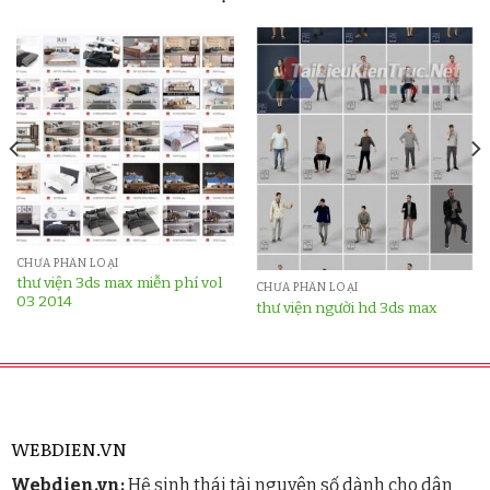
CHƯA PHÂN LOẠI
thư viện 3ds max miễn phí vol
CHƯA PHÂN LOẠI
03 2014
thư viện người hd 3ds max
WEBDIEN.VN
Webdien.vn:
Hệ sinh thái tài nguyên số dành cho dân