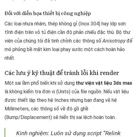
Đối với diễn họa thiết bị công nghiệp
Các loại nhựa nhám, thép không gỉ (Inox 304) hay lớp sơn
tĩnh điện trên vỏ tủ điện cần độ phản chiếu đặc thù. Bộ thư
viện của chúng tôi đã tinh chỉnh các thông số
Anisotropy
để
mô phỏng bề mặt kim loại phay xước một cách hoàn hảo
nhất.
Các lưu ý kỹ thuật để tránh lỗi khi render
Một sai lầm phổ biến khi sử dụng
thư viện vật liệu 3ds max
là không kiểm tra đơn vị (Units) của file nguồn. Nếu vật liệu
được thiết lập theo hệ Inches nhưng bạn đang vẽ hệ
Millimeters, các thông số về độ gồ ghề
(Bump/Displacement) sẽ hiển thị sai lệch hoàn toàn.
Kinh nghiệm: Luôn sử dụng script “Relink