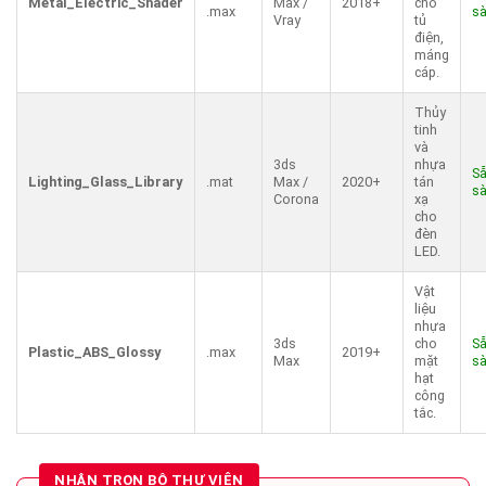
Metal_Electric_Shader
Max /
2018+
cho
.max
s
Vray
tủ
điện,
máng
cáp.
Thủy
tinh
và
3ds
nhựa
S
Lighting_Glass_Library
.mat
Max /
2020+
tán
s
Corona
xạ
cho
đèn
LED.
Vật
liệu
nhựa
3ds
cho
S
Plastic_ABS_Glossy
.max
2019+
Max
mặt
s
hạt
công
tắc.
NHẬN TRỌN BỘ THƯ VIỆN