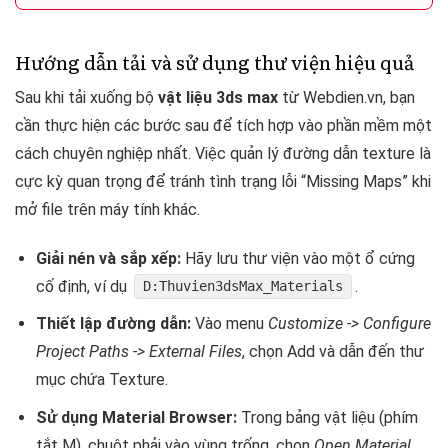
Hướng dẫn tải và sử dụng thư viện hiệu quả
Sau khi tải xuống bộ
vật liệu 3ds max
từ Webdien.vn, bạn
cần thực hiện các bước sau để tích hợp vào phần mềm một
cách chuyên nghiệp nhất. Việc quản lý đường dẫn texture là
cực kỳ quan trọng để tránh tình trạng lỗi “Missing Maps” khi
mở file trên máy tính khác.
Giải nén và sắp xếp:
Hãy lưu thư viện vào một ổ cứng
cố định, ví dụ
.
D:Thuvien3dsMax_Materials
Thiết lập đường dẫn:
Vào menu
Customize -> Configure
Project Paths -> External Files
, chọn Add và dẫn đến thư
mục chứa Texture.
Sử dụng Material Browser:
Trong bảng vật liệu (phím
tắt M), chuột phải vào vùng trống, chọn
Open Material