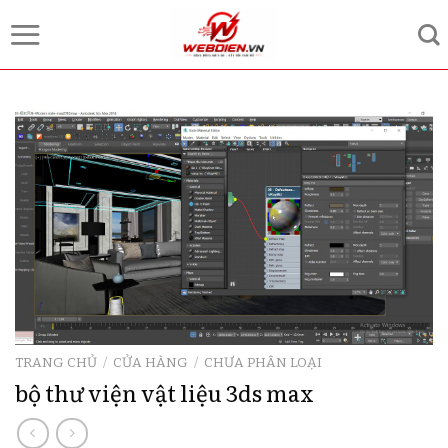
Skip
to
content
TRANG CHỦ
/
CỬA HÀNG
/
CHƯA PHÂN LOẠI
bộ thư viện vật liệu 3ds max