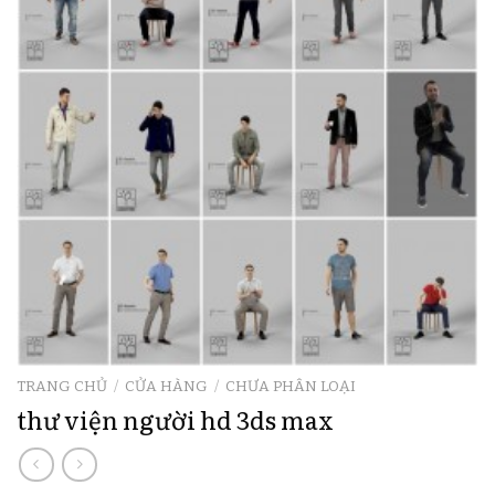
TRANG CHỦ
/
CỬA HÀNG
/
CHƯA PHÂN LOẠI
thư viện người hd 3ds max