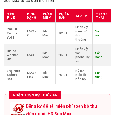
3ds Max từ cũ đến mới nhất.
TÊN
ĐỊNH
PHẦN
PHIÊN
TRẠNG
MÔ TẢ
FILE
DẠNG
MỀM
BẢN
THÁI
Nhân vật
Casual
.MAX /
3ds
nam nữ
Sẵn
People
2018+
.OBJ
Max
đời
sàng
Vol 1
thường
Nhân vật
Office
3ds
văn
Sẵn
Worker
.MAX
2020+
Max
phòng, kỹ
sàng
HD
sư
Engineer
Kỹ sư
.MAX /
3ds
Sẵn
Safety
2019+
mặc đồ
.FBX
Max
sàng
Set
bảo hộ
NHẬN TRỌN BỘ THƯ VIỆN
Đăng ký để tải miễn phí toàn bộ thư
viện người HD 3ds Max