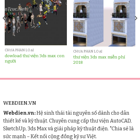
CHƯA PHÂN LOẠI
CHƯA PHÂN LOẠI
dowload thư viện 3ds max con
thư viện 3ds max miễn phí
người
2018
WEBDIEN.VN
Webdien.vn:
Hệ sinh thái tài nguyên số dành cho dân
thiết kế và kỹ thuật. Chuyên cung cấp thư viện AutoCAD,
SketchUp, 3ds Max và giải pháp kỹ thuật điện. "Chia sẻ là
sức mạnh – Kết nối cộng đồng kỹ sư Việt.