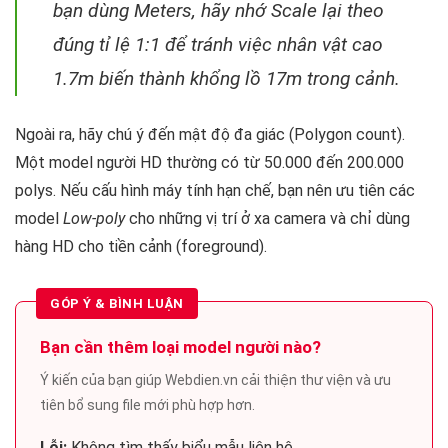
bạn dùng Meters, hãy nhớ Scale lại theo
đúng tỉ lệ 1:1 để tránh việc nhân vật cao
1.7m biến thành khổng lồ 17m trong cảnh.
Ngoài ra, hãy chú ý đến mật độ đa giác (Polygon count).
Một model người HD thường có từ 50.000 đến 200.000
polys. Nếu cấu hình máy tính hạn chế, bạn nên ưu tiên các
model
Low-poly
cho những vị trí ở xa camera và chỉ dùng
hàng HD cho tiền cảnh (foreground).
GÓP Ý & BÌNH LUẬN
Bạn cần thêm loại model người nào?
Ý kiến của bạn giúp Webdien.vn cải thiện thư viện và ưu
tiên bổ sung file mới phù hợp hơn.
Lỗi:
Không tìm thấy biểu mẫu liên hệ.