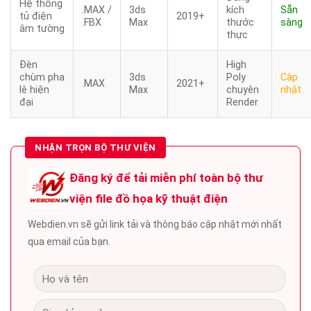
Hệ thống
.MAX /
3ds
kích
Sẵn
tủ điện
2019+
.FBX
Max
thước
sàng
âm tường
thực
Đèn
High
chùm pha
3ds
Poly
Cập
.MAX
2021+
lê hiện
Max
chuyên
nhật
đại
Render
NHẬN TRỌN BỘ THƯ VIỆN
Đăng ký để tải miễn phí toàn bộ thư
viện file đồ họa kỹ thuật điện
Webdien.vn sẽ gửi link tải và thông báo cập nhật mới nhất
qua email của bạn.