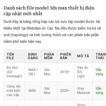
Danh sách file model 3ds max thiết bị điện
cập nhật mới nhất
Dưới đây là bảng tổng hợp các bộ sưu tập model được tải
nhiều nhất tại Webdien.vn. Các file đều được kiểm tra kỹ về
lưới (topology) và tính tương thích với các phiên bản phần
mềm phổ biến hiện nay.
TÊN
ĐỊNH
PHẦN
PHIÊN
TRẠN
MÔ TẢ
FILE
DẠNG
MỀM
BẢN
THÁI
Bộ Đèn
Đầy đủ
.MAX /
3ds
Sẵn
LED
2018+
IES
.OBJ
Max
sàng
Downlight
Light
Công tắc
3ds
Vray
Sẵn
mặt kính
.MAX
2020+
Max
Material
sàng
cao cấp
Đúng